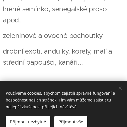
lněné semínko, senegalské proso
apod.
zeleninové a ovocné pochoutky
drobní exoti, andulky, korely, malí a
střední papoušci, kanáři...
Používáme cookies, abychom zajistili správné fungování a
bezpečnost našich stránek. Tím vám můžeme zajistit tu
nejlepší zkušenost při jejich návštěvě.
© Jirků - akvarium, Kratochvílova 17, 750 02 Přerov, tel: 581
738 430, 607 835 379
Přijmout nezbytné
Přijmout vše
Vytvořeno službou
Webnode
Cookies